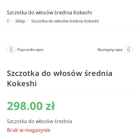
Szczotka do włosów średnia Kokeshi
>
Sklep
>
Szczotka do włosów średnia Kokeshi
Poprzedni wpis
Następny wpis
Szczotka do włosów średnia
Kokeshi
298.00
zł
Szczotka do włosów średnia
Brak w magazynie