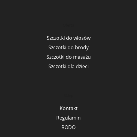
Oferta
Szczotki do włosów
Szczotki do brody
Szczotki do masażu
Szczotki dla dzieci
Sklep
Kontakt
Regulamin
RODO