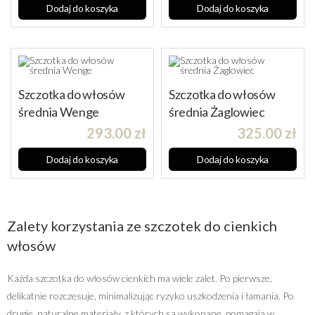
Dodaj do koszyka
Dodaj do koszyka
Szczotka do włosów
Szczotka do włosów
średnia Wenge
średnia Żaglowiec
293.00
zł
325.00
zł
Dodaj do koszyka
Dodaj do koszyka
Zalety korzystania ze szczotek do cienkich
włosów
Każda szczotka do włosów cienkich ma wiele zalet. Po pierwsze,
delikatnie rozczesuje, minimalizując ryzyko uszkodzenia i łamania. Po
drugie, naturalne materiały, z których są wykonane, pomagają w