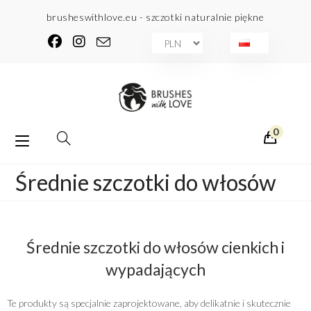
Koniec
brusheswithlove.eu - szczotki naturalnie piękne
treści
0
Średnie szczotki do włosów
>
Produkty
>
Szczotki do włosów
>
Średnie szczotki do włosów
Średnie szczotki do włosów cienkich i
wypadających
Te produkty są specjalnie zaprojektowane, aby delikatnie i skutecznie