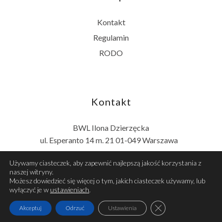
Kontakt
Regulamin
RODO
Kontakt
BWL Ilona Dzierzęcka
ul. Esperanto 14 m. 21 01-049 Warszawa
Używamy ciasteczek, aby zapewnić najlepszą jakość korzystania z
naszej witryny.
Możesz dowiedzieć się więcej o tym, jakich ciasteczek używamy, lub
wyłączyć je w
ustawieniach
.
Zamknij panel powia
Akceptuj
Odrzuć
Ustawienia
© Copyright 2024 - realizacja -
lukedi.pl