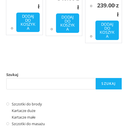
239.00
z
ł
ł
ł
DODAJ
DODAJ
DO
DO
KOSZYK
DODAJ
KOSZYK
A
DO
A
KOSZYK
A
Szukaj
SZUKAJ
Szczotki do brody
Kartacze duże
Kartacze małe
Szczotki do masażu