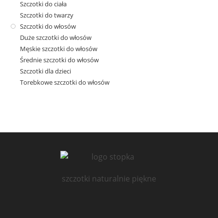
Szczotki do ciała
Szczotki do twarzy
Szczotki do włosów
Duże szczotki do włosów
Męskie szczotki do włosów
Średnie szczotki do włosów
Szczotki dla dzieci
Torebkowe szczotki do włosów
szczotki naturalnie piękne