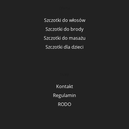
Oferta
Szczotki do włosów
Szczotki do brody
Szczotki do masażu
Szczotki dla dzieci
Sklep
Kontakt
Regulamin
RODO