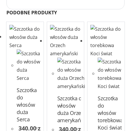
PODOBNE PRODUKTY
Szczotka
do
Szczotka do
Szczotka
włosów
włosów
do
duża
duża Orzech
włosów
Serca
amerykański
torebkowa
Koci świat
340.00
z
340.00
z