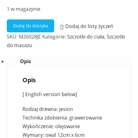
1 w magazynie
ilość
Dodaj Do Koszyka
Dodaj do listy życzeń
Szczotka
SKU:
M26028JE
Kategorie:
Szczotki do ciała
,
Szczotki
do
do masażu
masażu
ciała
Opis
Róża
Opis
[ English version below]
Rodzaj drewna: jesion
Technika zdobienia: grawerowanie
Wykończenie: olejowanie
Wymiary: owal 12cm x 6cm