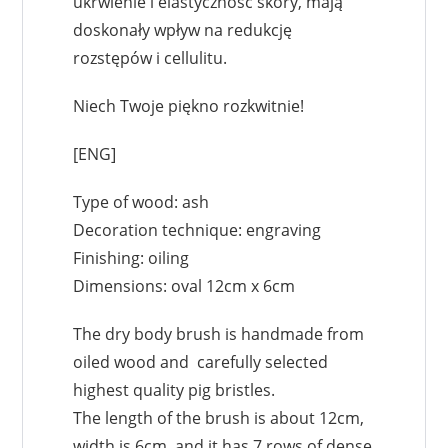
ukrwienie i elastyczność skóry, mają
doskonały wpływ na redukcję
rozstępów i cellulitu.
Niech Twoje piękno rozkwitnie!
[ENG]
Type of wood: ash
Decoration technique: engraving
Finishing: oiling
Dimensions: oval 12cm x 6cm
The dry body brush is handmade from
oiled wood and carefully selected
highest quality pig bristles.
The length of the brush is about 12cm,
width is 6cm, and it has 7 rows of dense