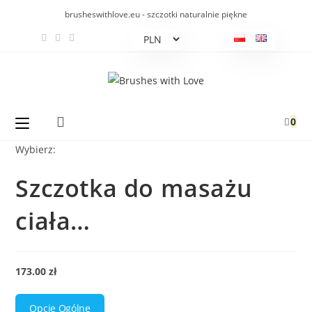
Koniec
brusheswithlove.eu - szczotki naturalnie piękne
treści
0
Wybierz:
Szczotka do masażu
ciała…
173.00
zł
Opcje Ogólne