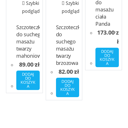
do
Szybki
Szybki
masażu
podgląd
podgląd
ciała
Panda
Szczoteczka
Szczoteczka
173.00
z
do suchego
do
ł
masażu
suchego
twarzy
masażu
DODAJ
mahoniowa
twarzy
DO
KOSZYK
brzozowa
89.00
zł
A
82.00
zł
DODAJ
DO
DODAJ
KOSZYK
DO
A
KOSZYK
A