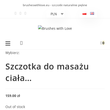
Koniec
brusheswithlove.eu - szczotki naturalnie piękne
treści
0
Wybierz:
Szczotka do masażu
ciała…
159.00
zł
Out of stock