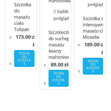
Szczotka
podgląd
do
Szybki
masażu
Szczotka do
podgląd
ciała
intensywnego
Tulipan
masażu ciała
Szczoteczka
173.00
z
Mozaika
do suchego
189.00
z
ł
masażu
twarzy
ł
DODAJ
mahoniowa
DO
KOSZYK
DODAJ
A
89.00
zł
DO
KOSZYK
A
DODAJ
DO
KOSZYK
A