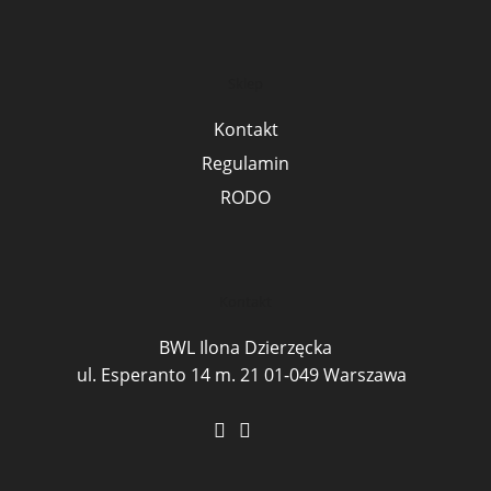
Sklep
Kontakt
Regulamin
RODO
Kontakt
BWL Ilona Dzierzęcka
ul. Esperanto 14 m. 21 01-049 Warszawa