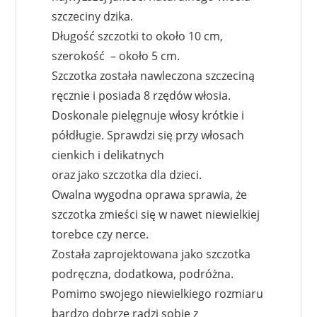
szczeciny dzika.
Długość szczotki to około 10 cm,
szerokość – około 5 cm.
Szczotka została nawleczona szczeciną
ręcznie i posiada 8 rzędów włosia.
Doskonale pielęgnuje włosy krótkie i
półdługie. Sprawdzi się przy włosach
cienkich i delikatnych
oraz jako szczotka dla dzieci.
Owalna wygodna oprawa sprawia, że
szczotka zmieści się w nawet niewielkiej
torebce czy nerce.
Została zaprojektowana jako szczotka
podręczna, dodatkowa, podróżna.
Pomimo swojego niewielkiego rozmiaru
bardzo dobrze radzi sobie z