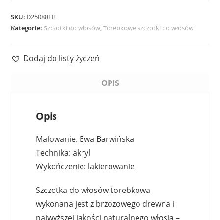
SKU:
D25088EB
Kategorie:
Szczotki do włosów
,
Torebkowe szczotki do włosów
Dodaj do listy życzeń
OPIS
Opis
Malowanie: Ewa Barwińska
Technika: akryl
Wykończenie: lakierowanie
Szczotka do włosów torebkowa
wykonana jest z brzozowego drewna i
najwyższej jakości naturalnego włosia –