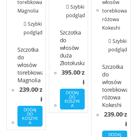
Szybki
podgląd
Szybki
Szczotka
podgląd
do
Szybki
włosów
Szczotka
podgląd
duża
do
Złotołuska
włosów
Szczotka
395.00
z
torebkowa
do
Magnolia
ł
włosów
239.00
z
torebkowa
DODAJ
różowa
DO
ł
KOSZYK
Kokeshi
A
DODAJ
239.00
z
DO
KOSZYK
A
ł
DODAJ