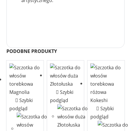
artystycznego.
PODOBNE PRODUKTY
Szybki
Szybki
podgląd
podgląd
Szybki
podgląd