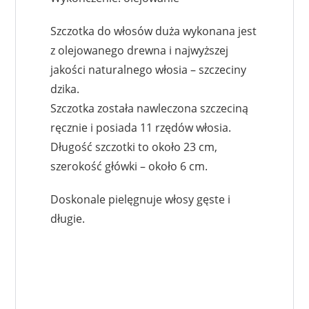
Szczotka do włosów duża wykonana jest
z olejowanego drewna i najwyższej
jakości naturalnego włosia – szczeciny
dzika.
Szczotka została nawleczona szczeciną
ręcznie i posiada 11 rzędów włosia.
Długość szczotki to około 23 cm,
szerokość główki – około 6 cm.
Doskonale pielęgnuje włosy gęste i
długie.