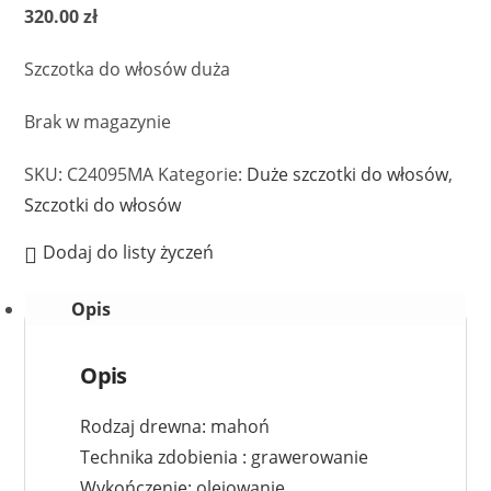
320.00
zł
Szczotka do włosów duża
Brak w magazynie
SKU:
C24095MA
Kategorie:
Duże szczotki do włosów
,
Szczotki do włosów
Dodaj do listy życzeń
Opis
Opis
Rodzaj drewna: mahoń
Technika zdobienia : grawerowanie
Wykończenie: olejowanie