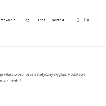
Toggle
0
amówienie
Blog
O nas
Kontakt
website
search
oje właściwości oraz estetyczny wygląd. Podstawą
atwiej zrobić…