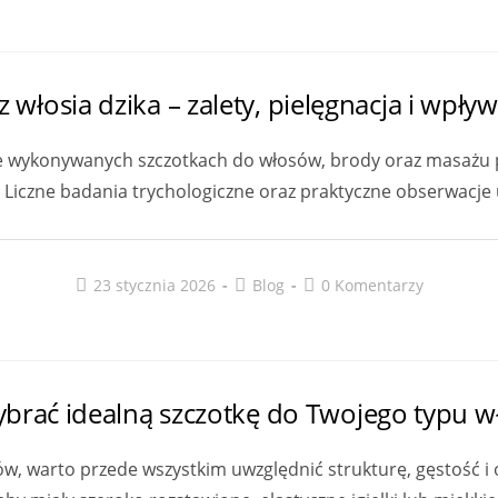
z włosia dzika – zalety, pielęgnacja i wpły
ie wykonywanych szczotkach do włosów, brody oraz masażu p
a. Liczne badania trychologiczne oraz praktyczne obserwacje
Post
Post
Post
23 stycznia 2026
Blog
0 Komentarzy
published:
category:
comments:
ybrać idealną szczotkę do Twojego typu 
sów, warto przede wszystkim uwzględnić strukturę, gęstość 