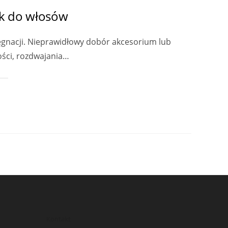
ek do włosów
lęgnacji. Nieprawidłowy dobór akcesorium lub
ości, rozdwajania…
Kontakt