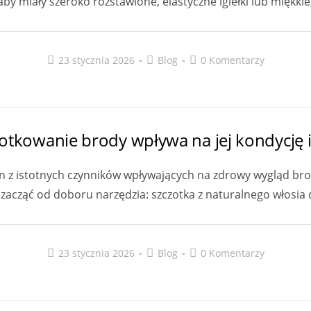
aby miały szeroko rozstawione, elastyczne igiełki lub miękki
Post
Post
Post
23 stycznia 2026
Blog
0 Komentarzy
published:
category:
comments:
zotkowanie brody wpływa na jej kondycję 
n z istotnych czynników wpływających na zdrowy wygląd brody
zacząć od doboru narzędzia: szczotka z naturalnego włosia
Post
Post
Post
23 stycznia 2026
Blog
0 Komentarzy
published:
category:
comments: