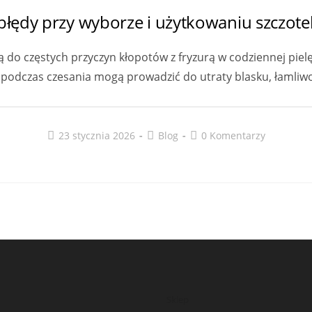
 błędy przy wyborze i użytkowaniu szczot
ą do częstych przyczyn kłopotów z fryzurą w codziennej pie
podczas czesania mogą prowadzić do utraty blasku, łamliw
Post
Post
Post
23 stycznia 2026
Blog
0 Komentarzy
published:
category:
comments:
Sklep