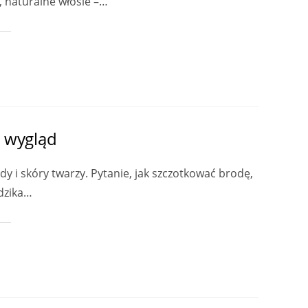
e, naturalne włosie –…
i wygląd
 i skóry twarzy. Pytanie, jak szczotkować brodę,
 dzika…