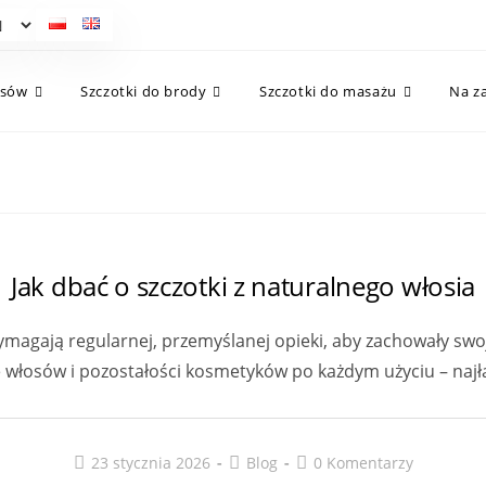
osów
Szczotki do brody
Szczotki do masażu
Na z
Jak dbać o szczotki z naturalnego włosia
wymagają regularnej, przemyślanej opieki, aby zachowały sw
 włosów i pozostałości kosmetyków po każdym użyciu – najł
Post
Post
Post
23 stycznia 2026
Blog
0 Komentarzy
published:
category:
comments: