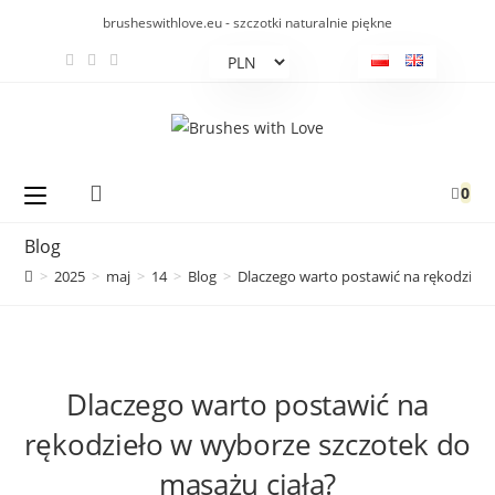
Koniec
brusheswithlove.eu - szczotki naturalnie piękne
treści
0
Blog
>
2025
>
maj
>
14
>
Blog
>
Dlaczego warto postawić na rękodzieło
Dlaczego warto postawić na
rękodzieło w wyborze szczotek do
masażu ciała?